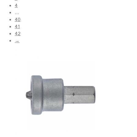
4
…
40
41
42
→