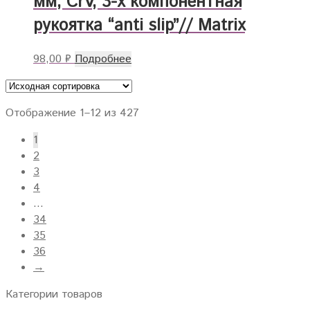
мм, CrV, 3-х компонентная
рукоятка “anti slip”// Matrix
98,00
₽
Подробнее
Отображение 1–12 из 427
1
2
3
4
…
34
35
36
→
Категории товаров