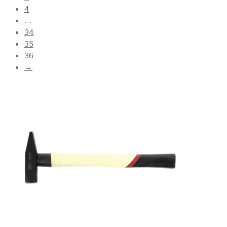
4
…
34
35
36
→