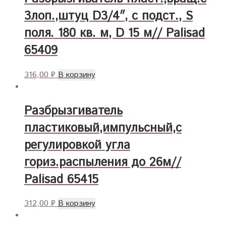
3лоп.,штуц D3/4″, с подст., S
поля. 180 кв. м, D 15 м// Palisad
65409
316,00
₽
В корзину
Разбрызгиватель
пластиковый,импульсный,с
регулировкой угла
гориз.распыления до 26м//
Palisad 65415
312,00
₽
В корзину