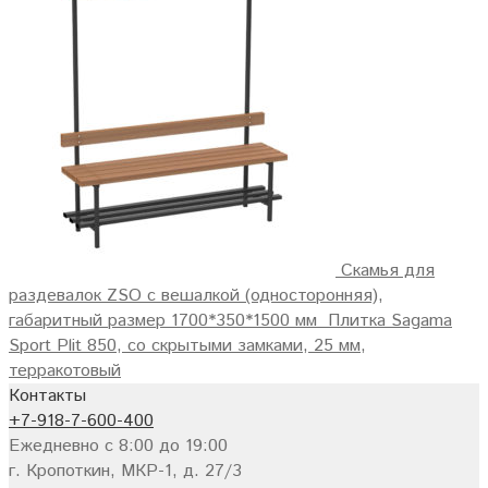
Скамья для
раздевалок ZSO с вешалкой (односторонняя),
габаритный размер 1700*350*1500 мм
Плитка Sagama
Sport Plit 850, со скрытыми замками, 25 мм,
терракотовый
Контакты
+7-918-7-600-400
Ежедневно с 8:00 до 19:00
г. Кропоткин, МКР-1, д. 27/3