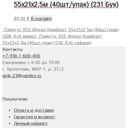
55х21х2,5м (40шт/упак) (231 Бук)
99,00
₽
В корзину
Плинтус К55 Идеал Комфорт 55х21х2,5м (40шт/упак)
(208 Дуб мокко)
Плинтус К55 Идеал Комфорт
55х21х2,5м (40шт/упак) (216 Дуб сафари)
Контакты
+7-918-7-600-400
Ежедневно с 8:00 до 19:00
г. Кропоткин, МКР-1, д. 27/3
gmk.23@yandex.ru
Покупателю
Оплата и доставка
Гарантия и возврат
Личный кабинет